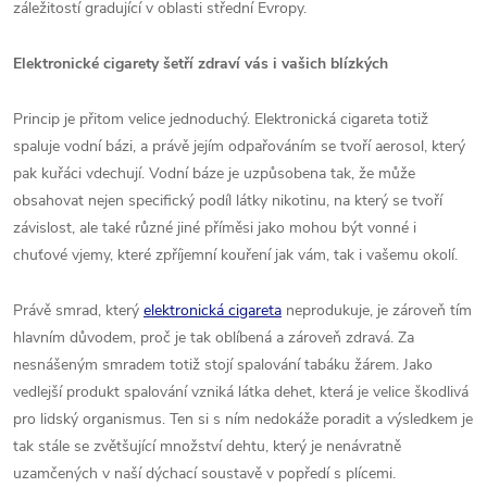
záležitostí gradující v oblasti střední Evropy.
Elektronické cigarety šetří zdraví vás i vašich blízkých
Princip je přitom velice jednoduchý. Elektronická cigareta totiž
spaluje vodní bázi, a právě jejím odpařováním se tvoří aerosol, který
pak kuřáci vdechují. Vodní báze je uzpůsobena tak, že může
obsahovat nejen specifický podíl látky nikotinu, na který se tvoří
závislost, ale také různé jiné příměsi jako mohou být vonné i
chuťové vjemy, které zpříjemní kouření jak vám, tak i vašemu okolí.
Právě smrad, který
elektronická cigareta
neprodukuje, je zároveň tím
hlavním důvodem, proč je tak oblíbená a zároveň zdravá. Za
nesnášeným smradem totiž stojí spalování tabáku žárem. Jako
vedlejší produkt spalování vzniká látka dehet, která je velice škodlivá
pro lidský organismus. Ten si s ním nedokáže poradit a výsledkem je
tak stále se zvětšující množství dehtu, který je nenávratně
uzamčených v naší dýchací soustavě v popředí s plícemi.