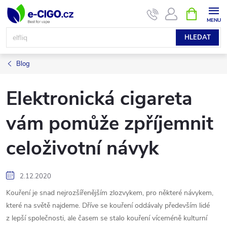
Přejít
NÁKUPNÍ
KOŠÍK
na
obsah
HLEDAT
Blog
Elektronická cigareta
vám pomůže zpříjemnit
celoživotní návyk
2.12.2020
Kouření je snad nejrozšířenějším zlozvykem, pro některé návykem,
které na světě najdeme. Dříve se kouření oddávaly především lidé
z lepší společnosti, ale časem se stalo kouření víceméně kulturní