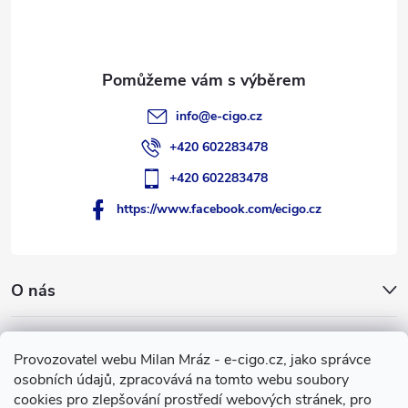
í
info
@
e-cigo.cz
+420 602283478
+420 602283478
https://www.facebook.com/ecigo.cz
O nás
Užitečné informace
Provozovatel webu Milan Mráz - e-cigo.cz, jako správce
osobních údajů, zpracovává na tomto webu soubory
Facebook
cookies pro zlepšování prostředí webových stránek, pro