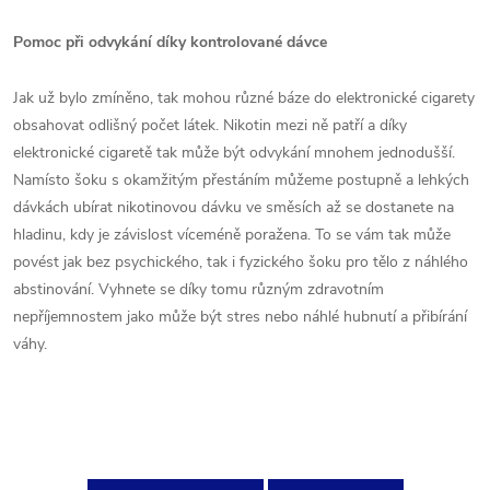
Pomoc při odvykání díky kontrolované dávce
Jak už bylo zmíněno, tak mohou různé báze do elektronické cigarety
obsahovat odlišný počet látek. Nikotin mezi ně patří a díky
elektronické cigaretě tak může být odvykání mnohem jednodušší.
Namísto šoku s okamžitým přestáním můžeme postupně a lehkých
dávkách ubírat nikotinovou dávku ve směsích až se dostanete na
hladinu, kdy je závislost víceméně poražena. To se vám tak může
povést jak bez psychického, tak i fyzického šoku pro tělo z náhlého
abstinování. Vyhnete se díky tomu různým zdravotním
nepříjemnostem jako může být stres nebo náhlé hubnutí a přibírání
váhy.