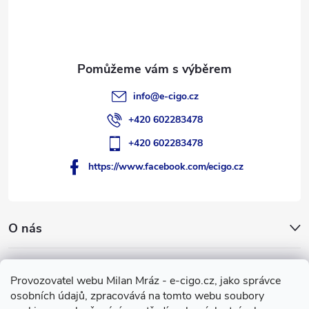
t
í
info
@
e-cigo.cz
+420 602283478
+420 602283478
https://www.facebook.com/ecigo.cz
O nás
Užitečné informace
Provozovatel webu Milan Mráz - e-cigo.cz, jako správce
osobních údajů, zpracovává na tomto webu soubory
Facebook