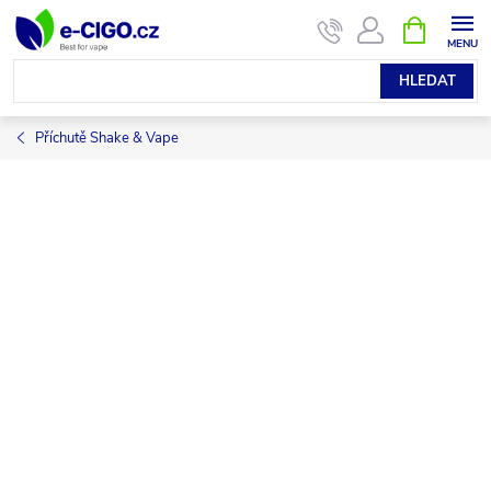
Přejít
NÁKUPNÍ
KOŠÍK
na
obsah
HLEDAT
Příchutě Shake & Vape