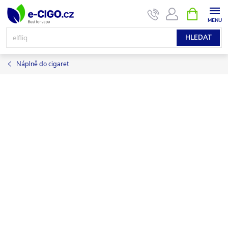
Přejít
NÁKUPNÍ
KOŠÍK
na
obsah
HLEDAT
Náplně do cigaret