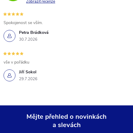
Zobrazit recenze
Spokojenost se vším.
Petra Brádková
30.7.2026
vše v pořádku
Jiří Sokol
29.7.2026
Mějte přehled o novinkách
a slevách
Z