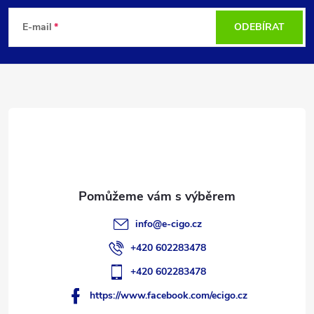
á
E-mail
ODEBÍRAT
p
a
t
í
info
@
e-cigo.cz
+420 602283478
+420 602283478
https://www.facebook.com/ecigo.cz