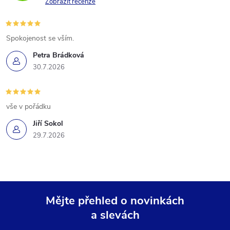
Zobrazit recenze
Spokojenost se vším.
Petra Brádková
30.7.2026
vše v pořádku
Jiří Sokol
29.7.2026
Mějte přehled o novinkách
a slevách
Z