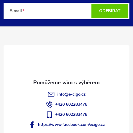
á
E-mail
ODEBÍRAT
p
a
t
í
info
@
e-cigo.cz
+420 602283478
+420 602283478
https://www.facebook.com/ecigo.cz