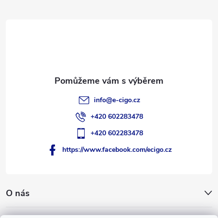
a
t
í
info
@
e-cigo.cz
+420 602283478
+420 602283478
https://www.facebook.com/ecigo.cz
O nás