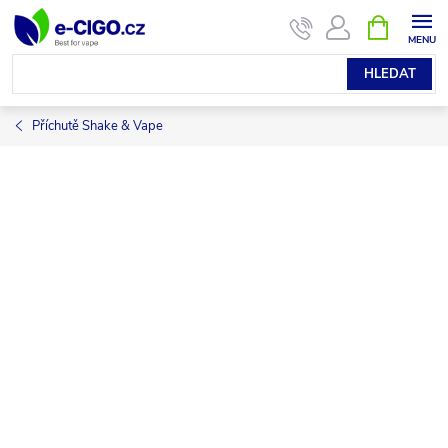
Přejít
NÁKUPNÍ
KOŠÍK
na
obsah
HLEDAT
Příchutě Shake & Vape