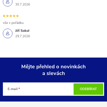
30.7.2026
vše v pořádku
Jiří Sokol
29.7.2026
Mějte přehled o novinkách
a slevách
Z
á
E-mail
ODEBÍRAT
p