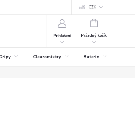
CZK
NÁKUPNÍ
KOŠÍK
Prázdný košík
Přihlášení
Gripy
Clearomizéry
Baterie
Příslu