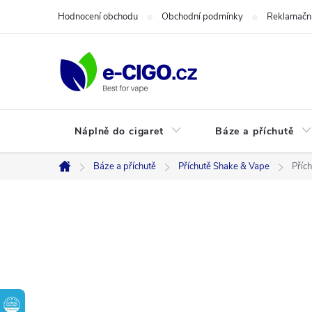
Přejít
Hodnocení obchodu
Obchodní podmínky
Reklamační
na
obsah
Náplně do cigaret
Báze a příchutě
Báze a příchutě
Příchutě Shake & Vape
Přích
Domů