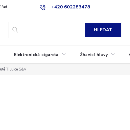
+420 602283478
 řád
Blog
Jak nakupovat
HLEDAT
Elektronická cigareta
Žhavící hlavy
utě Ti Juice S&V