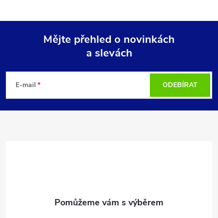
Mějte přehled o novinkách
a slevách
Z
á
E-mail
ODEBÍRAT
p
a
t
í