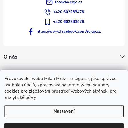
info
@
e-cigo.cz
+420 602283478
+420 602283478
https://www.facebook.com/ecigo.cz
O nás
Užitečné informace
Provozovatel webu Milan Mráz - e-cigo.cz, jako správce
osobních údajů, zpracovává na tomto webu soubory
Facebook
cookies pro zlepšování prostředí webových stránek, pro
analytické účely.
Nastavení
Copyright 2007-2026
e-cigo.cz
. Všechna práva vyhrazena.
Vytvořil Shoptet