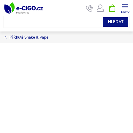
Přejít
NÁKUPNÍ
KOŠÍK
na
obsah
HLEDAT
Příchutě Shake & Vape