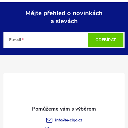
Mějte přehled o novinkách
a slevách
Z
á
E-mail
ODEBÍRAT
p
a
t
í
info
@
e-cigo.cz