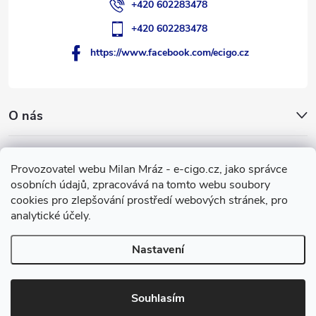
+420 602283478
+420 602283478
https://www.facebook.com/ecigo.cz
O nás
Užitečné informace
Provozovatel webu Milan Mráz - e-cigo.cz, jako správce
osobních údajů, zpracovává na tomto webu soubory
Facebook
cookies pro zlepšování prostředí webových stránek, pro
analytické účely.
Nastavení
Copyright 2007-2026
e-cigo.cz
. Všechna práva vyhrazena.
Vytvořil Shoptet
Souhlasím