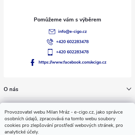
í
info
@
e-cigo.cz
+420 602283478
+420 602283478
https://www.facebook.com/ecigo.cz
O nás
Užitečné informace
Provozovatel webu Milan Mráz - e-cigo.cz, jako správce
osobních údajů, zpracovává na tomto webu soubory
Facebook
cookies pro zlepšování prostředí webových stránek, pro
analytické účely.