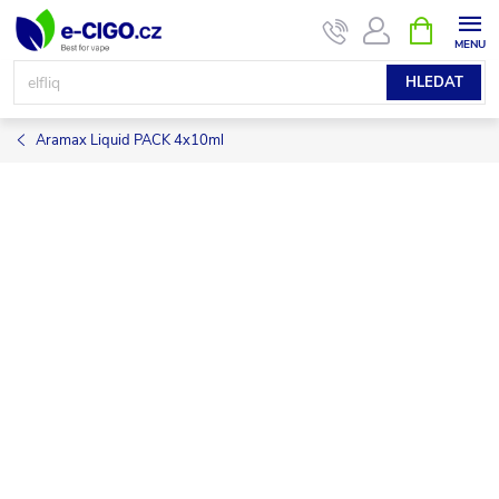
Přejít
NÁKUPNÍ
KOŠÍK
na
obsah
HLEDAT
Aramax Liquid PACK 4x10ml