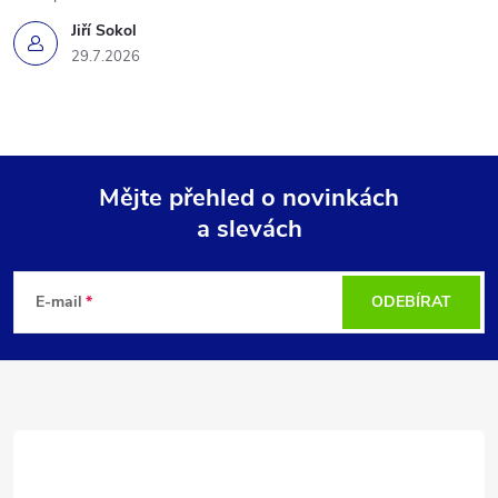
Jiří Sokol
29.7.2026
Mějte přehled o novinkách
a slevách
Z
á
E-mail
ODEBÍRAT
p
a
t