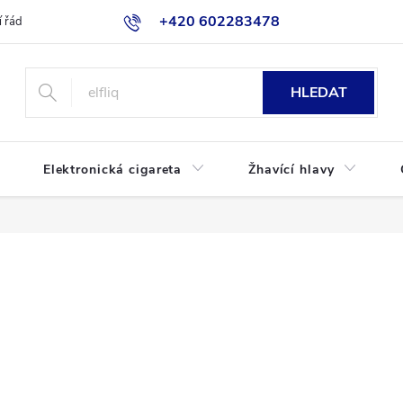
+420 602283478
 řád
Blog
Jak nakupovat
HLEDAT
Elektronická cigareta
Žhavící hlavy