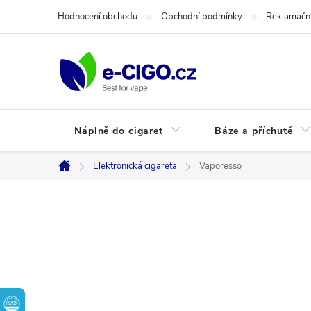
Přejít
Hodnocení obchodu
Obchodní podmínky
Reklamační
na
obsah
Náplně do cigaret
Báze a příchutě
Elektronická cigareta
Vaporesso
Domů