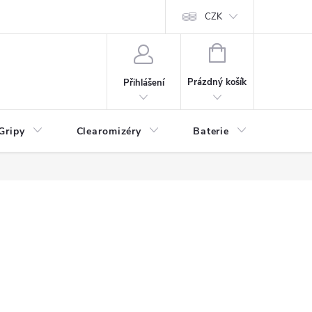
CZK
NÁKUPNÍ
KOŠÍK
Prázdný košík
Přihlášení
Gripy
Clearomizéry
Baterie
Příslu