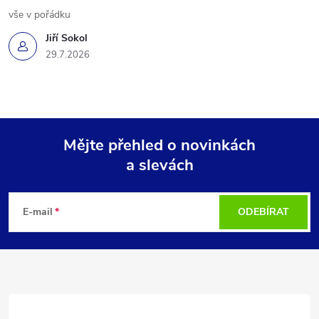
vše v pořádku
Jiří Sokol
29.7.2026
Mějte přehled o novinkách
a slevách
Z
á
E-mail
ODEBÍRAT
p
a