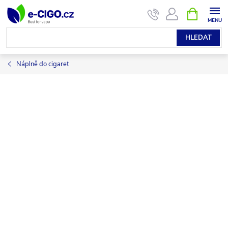
Přejít
NÁKUPNÍ
KOŠÍK
na
obsah
HLEDAT
Náplně do cigaret