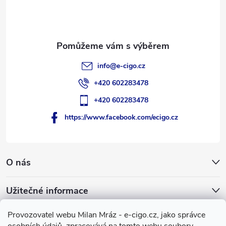
t
í
info
@
e-cigo.cz
+420 602283478
+420 602283478
https://www.facebook.com/ecigo.cz
O nás
Užitečné informace
Provozovatel webu Milan Mráz - e-cigo.cz, jako správce
Facebook