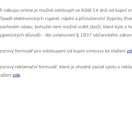
ři nákupu online je možné odstoupit ve lhůtě 14 dnů od kupní s
řípadě elektronických cigaret, náplní a příslušenství (typicky žha
zavřeném obalu, bohužel není možné vrátit zboží, které bylo z to
ygienických důvodů - dle ustanovení § 1837 občanského zákon
zorový formulář pro odstoupení od kupní smlouvy ke stažení
zd
zorový reklamační formulář, které je vhodné zaslat spolu s rekla
tažení
zde
.