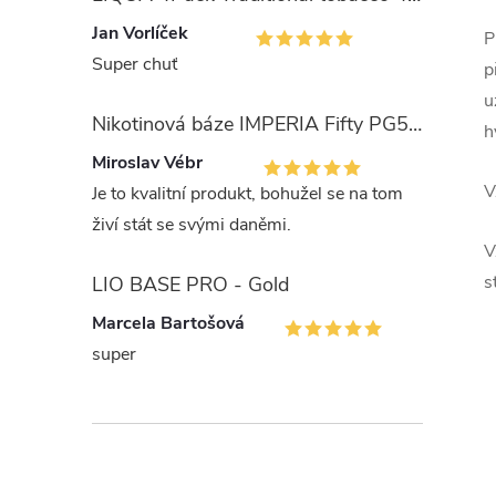
e
Jan Vorlíček
P
Super chuť
l
p
u
Nikotinová báze IMPERIA Fifty PG50-VG50 5x10ml
h
Miroslav Vébr
V
Je to kvalitní produkt, bohužel se na tom
živí stát se svými daněmi.
V
s
LIO BASE PRO - Gold
Marcela Bartošová
super