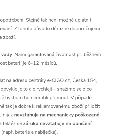
é opotřebení. Stejně tak není možné uplatnit
dování. Z tohoto důvodu důrazně doporučujeme
e zboží.
í vady
. Námi garantovaná životnost při běžném
ost baterií je 6-12 měsíců.
lat na adresu centrály e-CIGO.cz, Česká 154,
vykle je to ale rychleji – snažíme se o co
ípadě bychom ho nemohli přijmout. V případě
ě tak je dobré k reklamovanému zboží přiložit
 nijak
nevztahuje na mechanicky poškozené
a taktéž se
záruka nevztahuje na poničení
(např. baterie a nabíječka).