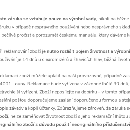
ato záruka se vztahuje pouze na výrobní vady
, nikoli na běžn
áruku v případě nesprávného používání nebo nesprávného skla
i pečlivě pročíst a porozumět českému manuálu, který dáváme k
ři reklamování zboží je
nutno rozlišit pojem životnost a výrobn
oužívání je 14 dnů u clearomizérů a žhavících hlav, běžná životn
eklamaci zboží můžete uplatit na naší provozovně, případně zas
4001 Louny. Reklamace bude vyřízena v zákonné lhůtě 30 dnů, ob
ejrychlejší vyřízení. Zboží neposílejte na dobírku – v tomto př
aslání poštou doporučujeme zaslání doporučenou formou a stejn
opis závady a kopii účtenky. Zdůrazňujeme zároveň, že záruka se
boží
, nelze zaměňovat životnost zboží s jeho reklamační lhůtou 
riginálního zboží z důvodu použití neoriginálního příslušenství