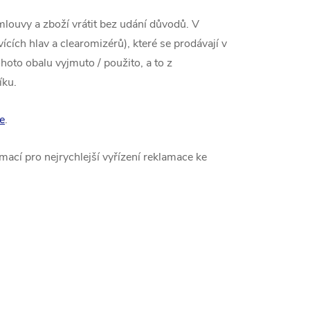
mlouvy a zboží vrátit bez udání důvodů. V
vících hlav a clearomizérů), které se prodávají v
hoto obalu vyjmuto / použito, a to z
íku.
e
.
mací pro nejrychlejší vyřízení reklamace ke