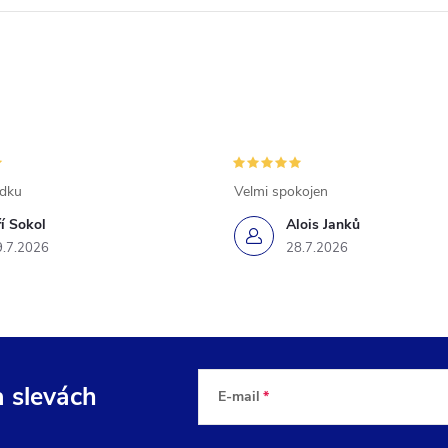
ádku
Velmi spokojen
ří Sokol
Alois Janků
9.7.2026
28.7.2026
a slevách
E-mail