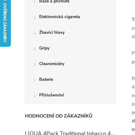
Báze a příchutě
t
Elektronická cigareta
r
T
z
a
Žhavící hlavy
s
n
Gripy
P
p
n
Clearomizéry
í
R
Baterie
4
p
Příslušenství
n
z
a
p
HODNOCENÍ OD ZÁKAZNÍKŮ
z
n
o
LIQUA 4Pack Traditional tobacco 4x10ml (Tradiční tabák)