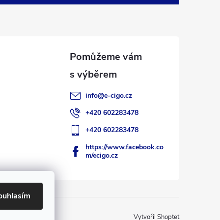
info
@
e-cigo.cz
+420 602283478
+420 602283478
https://www.facebook.co
m/ecigo.cz
ouhlasím
Vytvořil Shoptet