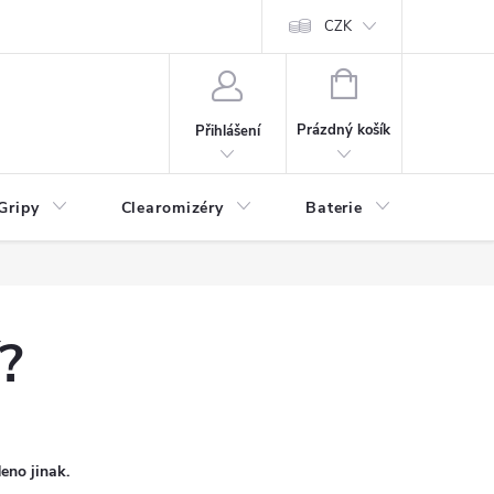
CZK
NÁKUPNÍ
KOŠÍK
Prázdný košík
Přihlášení
Gripy
Clearomizéry
Baterie
Příslu
?
eno jinak.