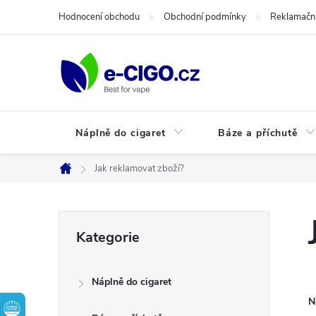
Přejít
Hodnocení obchodu
Obchodní podmínky
Reklamační
na
obsah
Náplně do cigaret
Báze a příchutě
Jak reklamovat zboží?
Domů
P
Přeskočit
Kategorie
kategorie
o
Náplně do cigaret
s
N