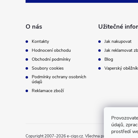
á
p
O nás
Užitečné info
a
Kontakty
Jak nakupovat
t
Hodnocení obchodu
Jak reklamovat zb
Obchodní podmínky
Blog
í
Soubory cookies
Vaperský oběžník
Podmínky ochrany osobních
údajů
Reklamace zboží
Provozovate
údajů, zpra
prostředí we
Copyright 2007-2026
e-cigo.cz
. Všechna práva vyhrazena.