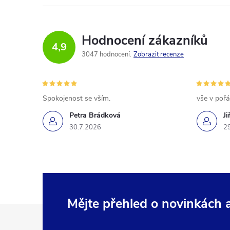
Hodnocení zákazníků
4,9
3047 hodnocení
Zobrazit recenze
Spokojenost se vším.
vše v poř
Petra Brádková
Ji
30.7.2026
2
Mějte přehled o novinkách
Z