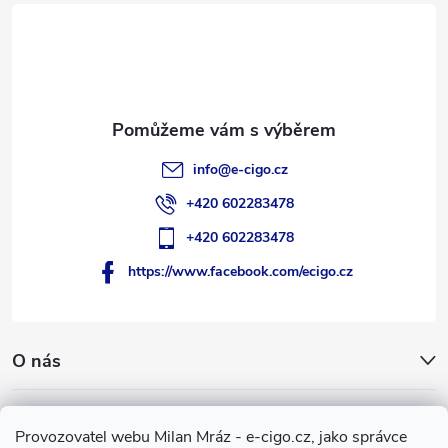
t
í
info
@
e-cigo.cz
+420 602283478
+420 602283478
https://www.facebook.com/ecigo.cz
O nás
Užitečné informace
Provozovatel webu Milan Mráz - e-cigo.cz, jako správce