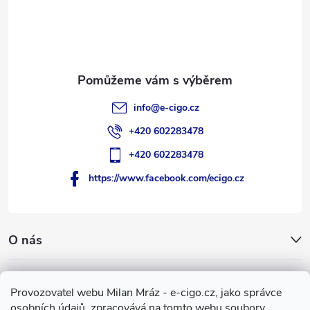
t
í
info
@
e-cigo.cz
+420 602283478
+420 602283478
https://www.facebook.com/ecigo.cz
O nás
Užitečné informace
Provozovatel webu Milan Mráz - e-cigo.cz, jako správce
osobních údajů, zpracovává na tomto webu soubory