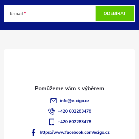
á
E-mail
ODEBÍRAT
p
a
t
í
info
@
e-cigo.cz
+420 602283478
+420 602283478
https://www.facebook.com/ecigo.cz