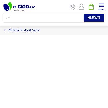
Přejít
NÁKUPNÍ
KOŠÍK
na
obsah
HLEDAT
Příchutě Shake & Vape