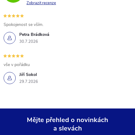
Zobrazit recenze
Spokojenost se vším.
Petra Brádková
30.7.2026
vše v pořádku
Jiří Sokol
29.7.2026
Mějte přehled o novinkách
a slevách
Z