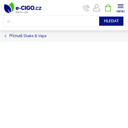
Přejít
NÁKUPNÍ
KOŠÍK
na
obsah
HLEDAT
Příchutě Shake & Vape