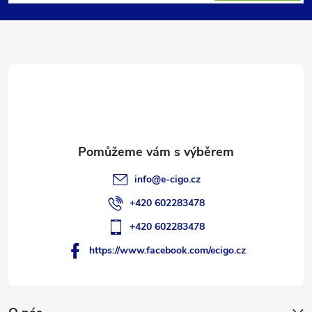
p
a
t
í
info
@
e-cigo.cz
+420 602283478
+420 602283478
https://www.facebook.com/ecigo.cz