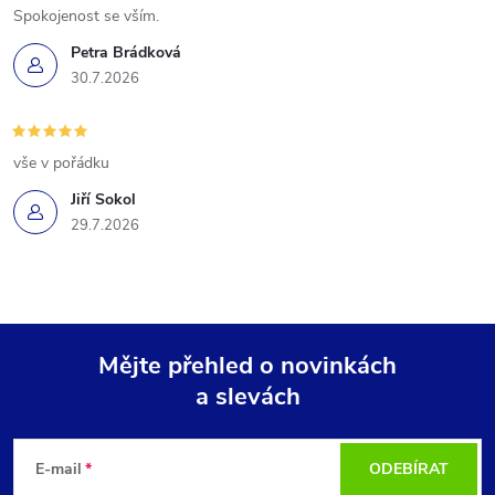
Spokojenost se vším.
Petra Brádková
30.7.2026
vše v pořádku
Jiří Sokol
29.7.2026
Mějte přehled o novinkách
a slevách
Z
á
E-mail
ODEBÍRAT