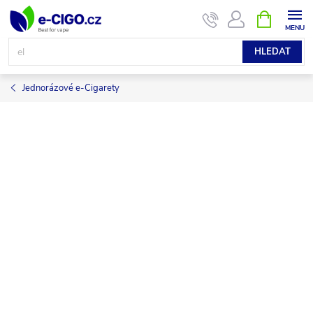
Přejít
NÁKUPNÍ
KOŠÍK
na
obsah
HLEDAT
Jednorázové e-Cigarety