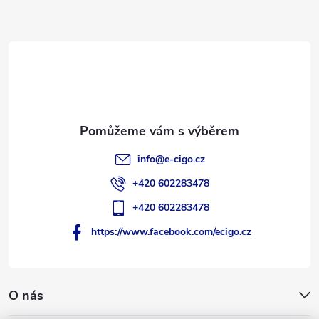
a
t
í
info
@
e-cigo.cz
+420 602283478
+420 602283478
https://www.facebook.com/ecigo.cz
O nás