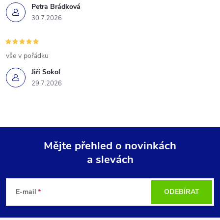
Petra Brádková
30.7.2026
vše v pořádku
Jiří Sokol
29.7.2026
Mějte přehled o novinkách
a slevách
Z
á
E-mail
ODEBÍRAT
p