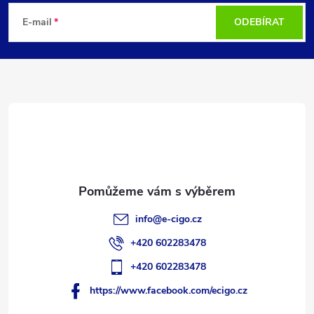
á
E-mail
ODEBÍRAT
p
a
t
í
info
@
e-cigo.cz
+420 602283478
+420 602283478
https://www.facebook.com/ecigo.cz