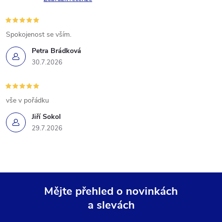
Spokojenost se vším.
Petra Brádková
30.7.2026
vše v pořádku
Jiří Sokol
29.7.2026
Mějte přehled o novinkách
a slevách
Z