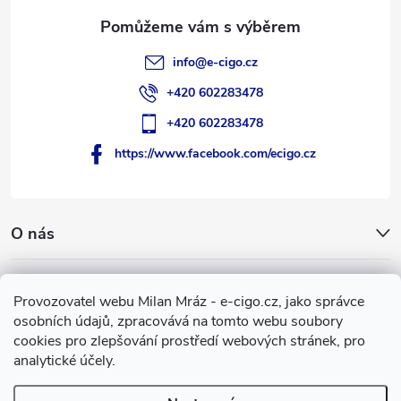
info
@
e-cigo.cz
+420 602283478
+420 602283478
https://www.facebook.com/ecigo.cz
O nás
Užitečné informace
Provozovatel webu Milan Mráz - e-cigo.cz, jako správce
osobních údajů, zpracovává na tomto webu soubory
Facebook
cookies pro zlepšování prostředí webových stránek, pro
analytické účely.