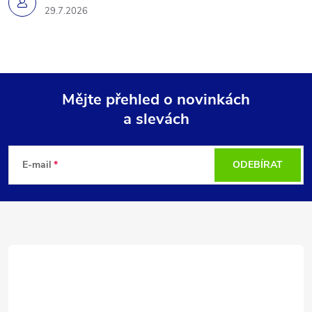
29.7.2026
Mějte přehled o novinkách
a slevách
Z
á
E-mail
ODEBÍRAT
p
a
t
í