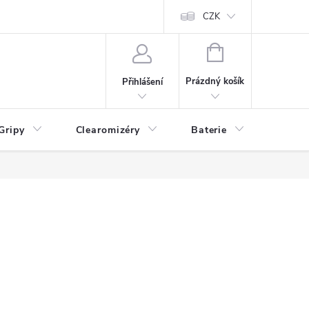
CZK
NÁKUPNÍ
KOŠÍK
Prázdný košík
Přihlášení
Gripy
Clearomizéry
Baterie
Příslu