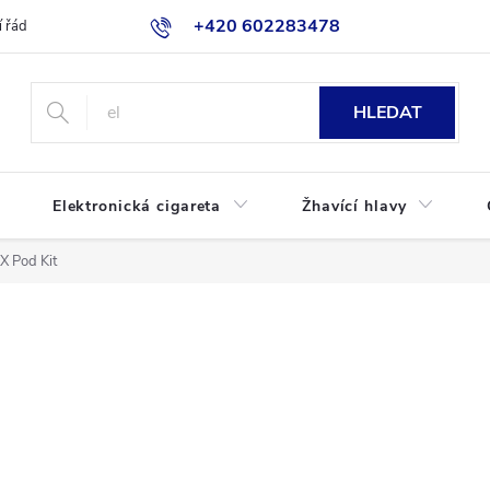
+420 602283478
 řád
Blog
Jak nakupovat
HLEDAT
Elektronická cigareta
Žhavící hlavy
X Pod Kit