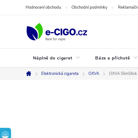
Přejít
Hodnocení obchodu
Obchodní podmínky
Reklamační
na
obsah
Náplně do cigaret
Báze a příchutě
Elektronická cigareta
OXVA
OXVA SlimStick 
Domů