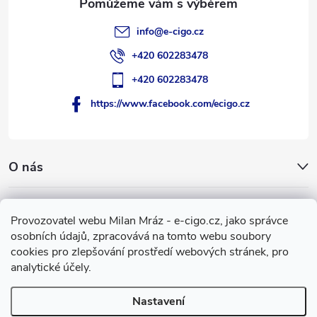
info
@
e-cigo.cz
+420 602283478
+420 602283478
https://www.facebook.com/ecigo.cz
O nás
Užitečné informace
Provozovatel webu Milan Mráz - e-cigo.cz, jako správce
osobních údajů, zpracovává na tomto webu soubory
Facebook
cookies pro zlepšování prostředí webových stránek, pro
analytické účely.
Nastavení
Copyright 2007-2026
e-cigo.cz
. Všechna práva vyhrazena.