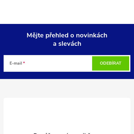
Mějte přehled o novinkách
a slevách
Z
á
E-mail
ODEBÍRAT
p
a
t
í