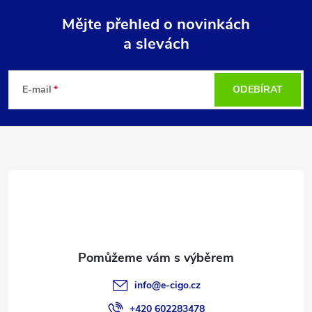
Mějte přehled o novinkách
a slevách
Z
á
E-mail
ODEBÍRAT
p
a
t
í
info
@
e-cigo.cz
+420 602283478