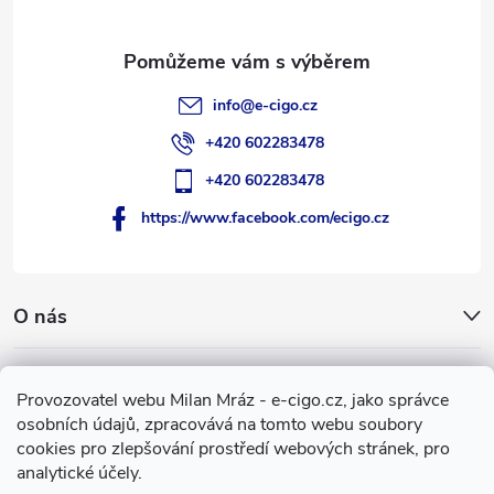
í
info
@
e-cigo.cz
+420 602283478
+420 602283478
https://www.facebook.com/ecigo.cz
O nás
Užitečné informace
Provozovatel webu Milan Mráz - e-cigo.cz, jako správce
osobních údajů, zpracovává na tomto webu soubory
Facebook
cookies pro zlepšování prostředí webových stránek, pro
analytické účely.