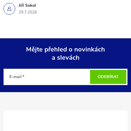
Jiří Sokol
29.7.2026
Mějte přehled o novinkách
a slevách
Z
á
E-mail
ODEBÍRAT
p
a
t