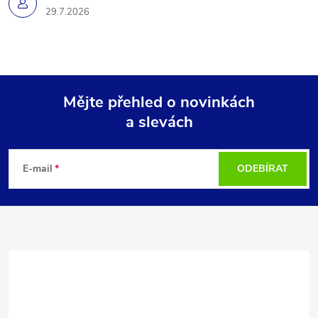
29.7.2026
Mějte přehled o novinkách
a slevách
Z
á
E-mail
ODEBÍRAT
p
a
t
í