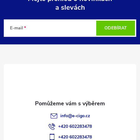
a slevách
Z
á
E-mail
ODEBÍRAT
p
a
t
í
info
@
e-cigo.cz
+420 602283478
+420 602283478