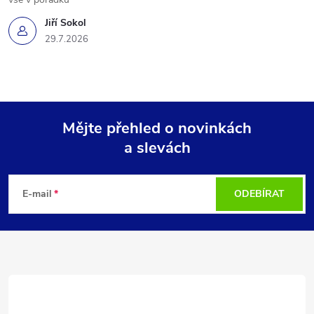
Jiří Sokol
29.7.2026
Mějte přehled o novinkách
a slevách
Z
á
E-mail
ODEBÍRAT
p
a
t