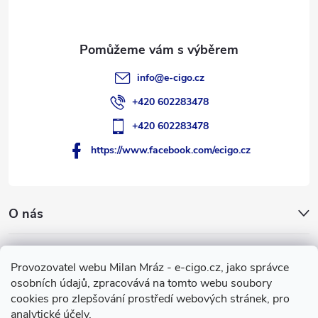
í
info
@
e-cigo.cz
+420 602283478
+420 602283478
https://www.facebook.com/ecigo.cz
O nás
Užitečné informace
Provozovatel webu Milan Mráz - e-cigo.cz, jako správce
osobních údajů, zpracovává na tomto webu soubory
Facebook
cookies pro zlepšování prostředí webových stránek, pro
analytické účely.