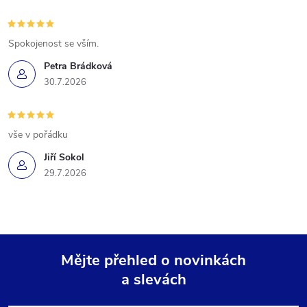
Spokojenost se vším.
Petra Brádková
30.7.2026
vše v pořádku
Jiří Sokol
29.7.2026
Mějte přehled o novinkách
a slevách
Z