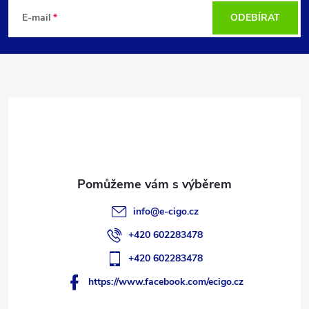
á
E-mail
ODEBÍRAT
p
a
t
í
info
@
e-cigo.cz
+420 602283478
+420 602283478
https://www.facebook.com/ecigo.cz