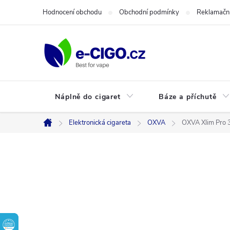
Přejít
Hodnocení obchodu
Obchodní podmínky
Reklamační
na
obsah
Náplně do cigaret
Báze a příchutě
Elektronická cigareta
OXVA
OXVA Xlim Pro
Domů