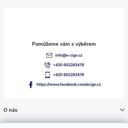
a
t
í
info
@
e-cigo.cz
+420 602283478
+420 602283478
https://www.facebook.com/ecigo.cz
O nás
Užitečné informace