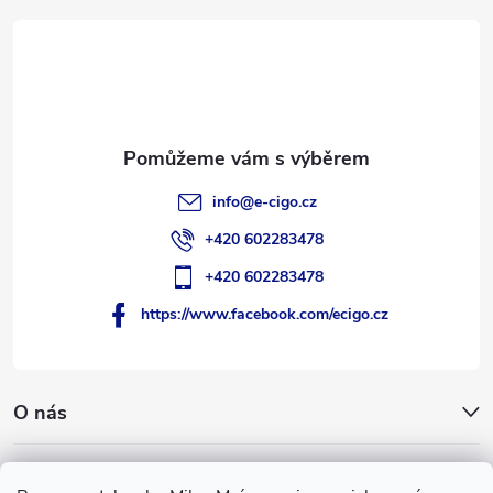
a
t
í
info
@
e-cigo.cz
+420 602283478
+420 602283478
https://www.facebook.com/ecigo.cz
O nás
Užitečné informace