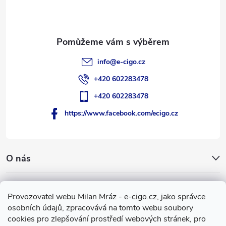
í
info
@
e-cigo.cz
+420 602283478
+420 602283478
https://www.facebook.com/ecigo.cz
O nás
Užitečné informace
Provozovatel webu Milan Mráz - e-cigo.cz, jako správce
osobních údajů, zpracovává na tomto webu soubory
Facebook
cookies pro zlepšování prostředí webových stránek, pro