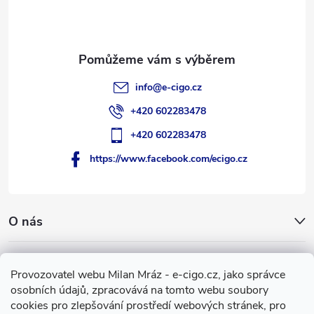
í
info
@
e-cigo.cz
+420 602283478
+420 602283478
https://www.facebook.com/ecigo.cz
O nás
Užitečné informace
Provozovatel webu Milan Mráz - e-cigo.cz, jako správce
osobních údajů, zpracovává na tomto webu soubory
Facebook
cookies pro zlepšování prostředí webových stránek, pro