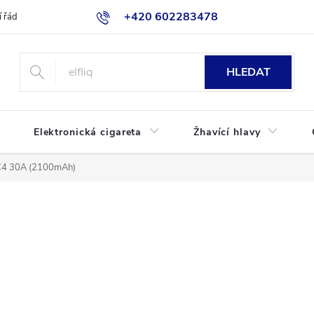
+420 602283478
 řád
Blog
Jak nakupovat
HLEDAT
Elektronická cigareta
Žhavící hlavy
C4 30A (2100mAh)