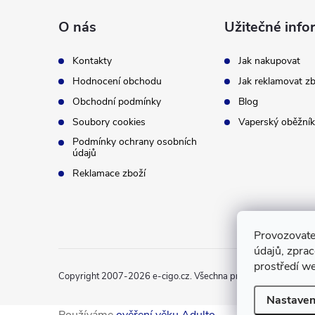
p
O nás
Užitečné info
a
Kontakty
Jak nakupovat
t
Hodnocení obchodu
Jak reklamovat zb
Obchodní podmínky
Blog
í
Soubory cookies
Vaperský oběžník
Podmínky ochrany osobních
údajů
Reklamace zboží
Provozovate
údajů, zpra
prostředí we
Copyright 2007-2026
e-cigo.cz
. Všechna práva vyhrazena.
Nastaven
Používáme
ověření věku Adulto