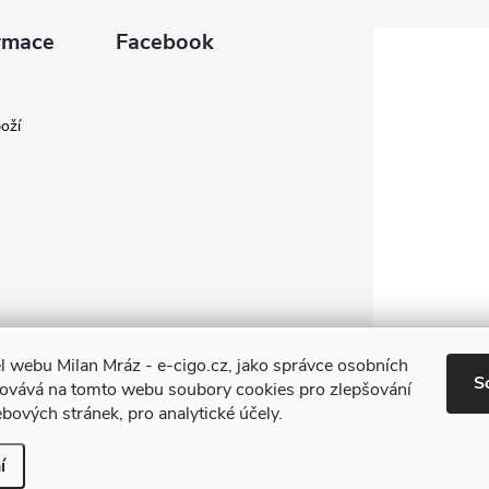
rmace
Facebook
oží
l webu Milan Mráz - e-cigo.cz, jako správce osobních
S
covává na tomto webu soubory cookies pro zlepšování
bových stránek, pro analytické účely.
í