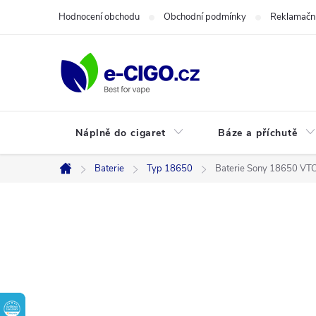
Přejít
Hodnocení obchodu
Obchodní podmínky
Reklamační
na
obsah
Náplně do cigaret
Báze a příchutě
Baterie
Typ 18650
Baterie Sony 18650 VT
Domů