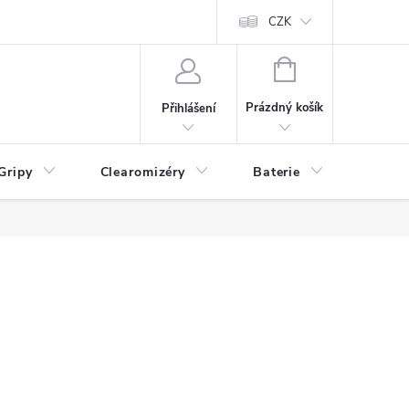
CZK
NÁKUPNÍ
KOŠÍK
Prázdný košík
Přihlášení
Gripy
Clearomizéry
Baterie
Příslu