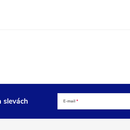
a slevách
E-mail