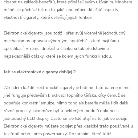
cigaret na základě benefitů, které přinášejí svým užíváním. Mnohem
méně ale přichází řeč na to, jaké jsou vůbec důležité aspekty
vlastností cigarety, které ovlivňují jejich funkce.
Elektronické cigarety jsou totiž i přes svůj víceméně jednoduchý
mechanismus opravdu výbornými spotřebiči, které mají řadu
specifikací. V rámci dnešního článku si tak představíme
nejzákladnější otázky, které se kolem jejich funkcí kladou.
Jak se elektronické cigarety dobíjejí?
Základem každé elektronické cigarety je baterie. Tato baterie mimo
jiné funguje především k aktivaci topného tělíska, díky čemuž se
odpařuje konkrétní emulze. Mimo toho ale baterie může řídit další
různé procesy, jako může být u některých modulů dokonce i
jednoduchý LED displej. Často se ale lidé ptají na to, jak se dobíjí.
Elektronické cigarety můžete dobíjet přes klasické trafo používané u
telefonů nebo i přes powerbanky. Rozhraním, které totiž