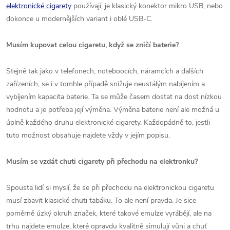
elektronické cigarety
používají, je klasický konektor mikro USB, nebo
dokonce u modernějších variant i oblé USB-C.
Musím kupovat celou cigaretu, když se zničí baterie?
Stejně tak jako v telefonech, noteboocích, náramcích a dalších
zařízeních, se i v tomhle případě snižuje neustálým nabíjením a
vybíjením kapacita baterie. Ta se může časem dostat na dost nízkou
hodnotu a je potřeba její výměna. Výměna baterie není ale možná u
úplně každého druhu elektronické cigarety. Každopádně to, jestli
tuto možnost obsahuje najdete vždy v jejím popisu.
Musím se vzdát chuti cigarety při přechodu na elektronku?
Spousta lidí si myslí, že se při přechodu na elektronickou cigaretu
musí zbavit klasické chuti tabáku. To ale není pravda. Je sice
poměrně úzký okruh značek, které takové emulze vyrábějí, ale na
trhu najdete emulze, které opravdu kvalitně simulují vůni a chuť