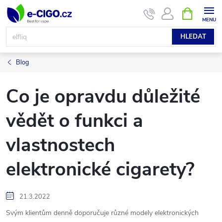
Přejít
NÁKUPNÍ
KOŠÍK
na
obsah
HLEDAT
Blog
Co je opravdu důležité
vědět o funkci a
vlastnostech
elektronické cigarety?
21.3.2022
Svým klientům denně doporučuje různé modely elektronických