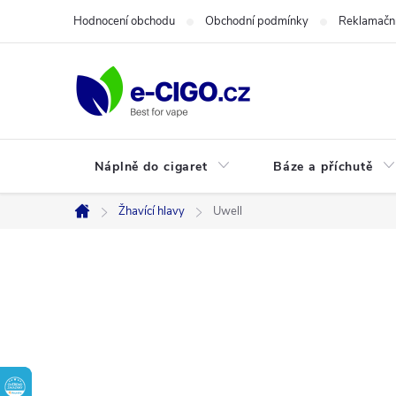
Přejít
Hodnocení obchodu
Obchodní podmínky
Reklamační
na
obsah
Náplně do cigaret
Báze a příchutě
Žhavící hlavy
Uwell
Domů