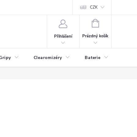
CZK
NÁKUPNÍ
KOŠÍK
Prázdný košík
Přihlášení
Gripy
Clearomizéry
Baterie
Příslu