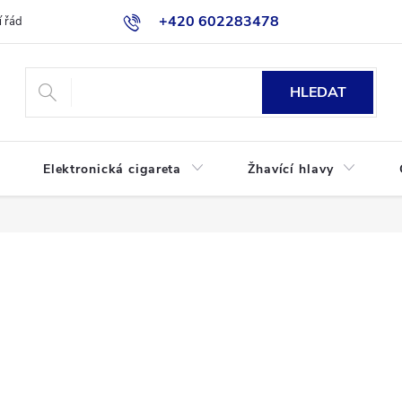
+420 602283478
 řád
Blog
Jak nakupovat
HLEDAT
Elektronická cigareta
Žhavící hlavy