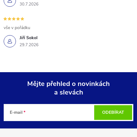
30.7.2026
vše v pořádku
Jiří Sokol
29.7.2026
Mějte přehled o novinkách
a slevách
Z
á
E-mail
ODEBÍRAT
p