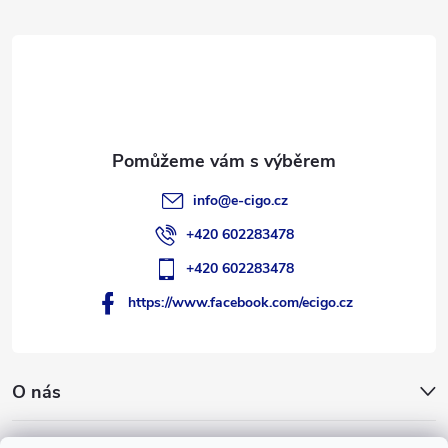
a
t
í
info
@
e-cigo.cz
+420 602283478
+420 602283478
https://www.facebook.com/ecigo.cz
O nás
Užitečné informace