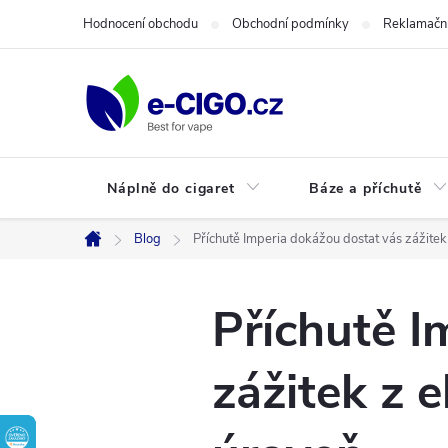
Přejít
Hodnocení obchodu
Obchodní podmínky
Reklamační
na
obsah
Náplně do cigaret
Báze a příchutě
Blog
Příchutě Imperia dokážou dostat vás zážitek 
Domů
Příchutě I
zážitek z e