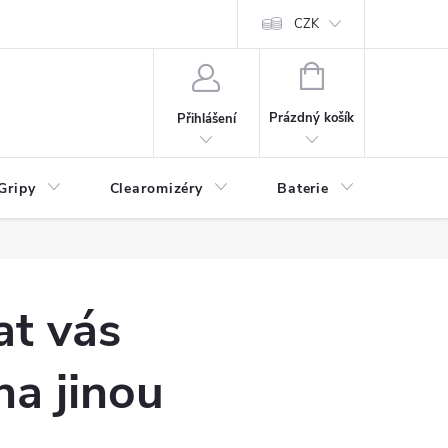
CZK
NÁKUPNÍ
KOŠÍK
Prázdný košík
Přihlášení
Gripy
Clearomizéry
Baterie
Příslu
at vás
na jinou