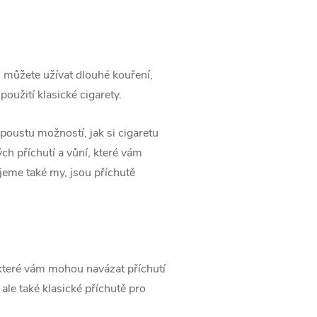
i můžete užívat dlouhé kouření,
oužití klasické cigarety.
poustu možností, jak si cigaretu
ch příchutí a vůní, které vám
jeme také my, jsou příchutě
, které vám mohou navázat příchutí
le také klasické příchutě pro