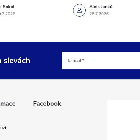
ří Sokol
Alois Janků
9.7.2026
28.7.2026
a slevách
E-mail
rmace
Facebook
oží