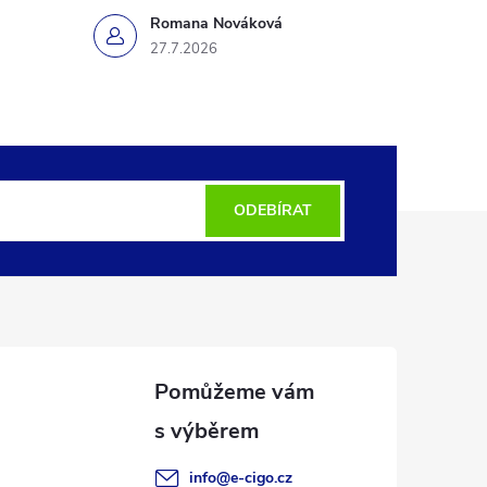
Romana Nováková
27.7.2026
ODEBÍRAT
info
@
e-cigo.cz