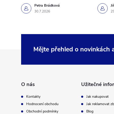
Petra Brádková
Ji
30.7.2026
2
Mějte přehled o novinkách
Z
á
p
O nás
Užitečné info
a
Kontakty
Jak nakupovat
t
Hodnocení obchodu
Jak reklamovat zb
Obchodní podmínky
Blog