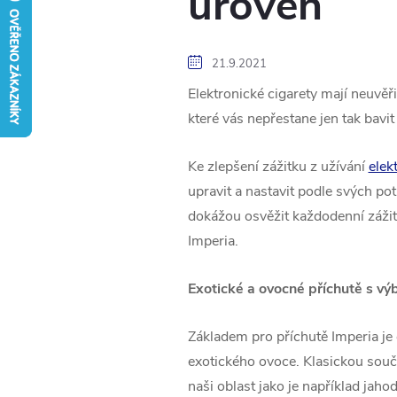
úroveň
21.9.2021
Elektronické cigarety mají neuvěř
které vás nepřestane jen tak bavi
Ke zlepšení zážitku z užívání
elek
upravit a nastavit podle svých pot
dokážou osvěžit každodenní zážit
Imperia.
Exotické a ovocné příchutě s v
Základem pro příchutě Imperia je 
exotického ovoce. Klasickou součá
naši oblast jako je například jaho