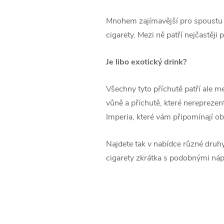
Mnohem zajímavější pro spoustu li
cigarety. Mezi ně patří nejčastěj
Je libo exotický drink?
Všechny tyto příchutě patří ale me
vůně a příchutě, které nerepreze
Imperia, které vám připomínají ob
Najdete tak v nabídce různé druhy
cigarety zkrátka s podobnými ná