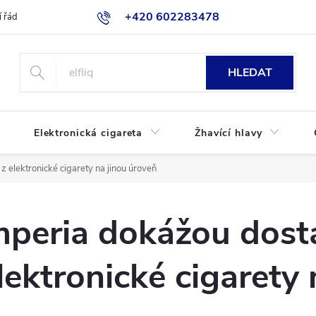
+420 602283478
 řád
Blog
Jak nakupovat
HLEDAT
Elektronická cigareta
Žhavící hlavy
z elektronické cigarety na jinou úroveň
mperia dokážou dost
lektronické cigarety 