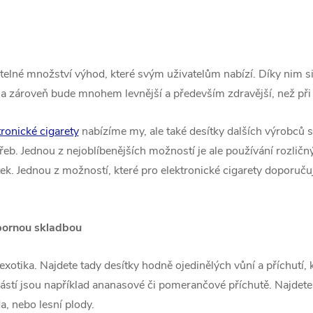
itelné množství výhod, které svým uživatelům nabízí. Díky nim s
t a zároveň bude mnohem levnější a především zdravější, než při p
tronické cigarety
nabízíme my, ale také desítky dalších výrobců s
řeb. Jednou z nejoblíbenějších možností je ale používání rozličný
ek. Jednou z možností, které pro elektronické cigarety doporuču
ýbornou skladbou
exotika. Najdete tady desítky hodně ojedinělých vůní a příchutí
stí jsou například ananasové či pomerančové příchutě. Najdete a
da, nebo lesní plody.