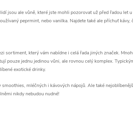
dí jsou ale vůně, které jste mohli pozorovat už před řadou let u
i používaný peprmint, nebo vanilka. Najdete také ale příchuť káv
zi sortiment, který vám nabídne i celá řada jiných značek. Mnohe
ntují pouze jednu jedinou vůni, ale rovnou celý komplex. Typic
líbené exotické drinky.
 smoothies, mléčných i kávových nápojů. Ale také nejoblíbenější
plněmi nikdy nebudou nudné!