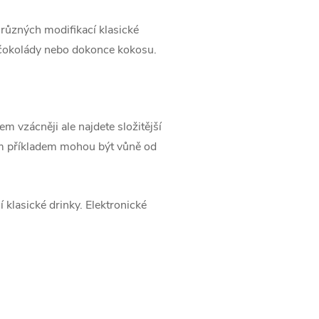
 různých modifikací klasické
y, čokolády nebo dokonce kokosu.
m vzácněji ale najdete složitější
kým příkladem mohou být vůně od
 klasické drinky. Elektronické