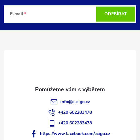
á
E-mail
ODEBÍRAT
p
a
t
í
info
@
e-cigo.cz
+420 602283478
+420 602283478
https://www.facebook.com/ecigo.cz