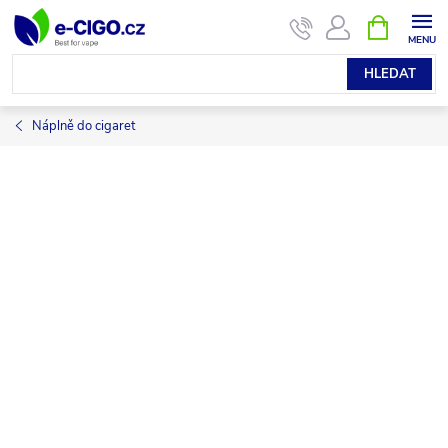
Přejít
NÁKUPNÍ
KOŠÍK
na
obsah
HLEDAT
Náplně do cigaret