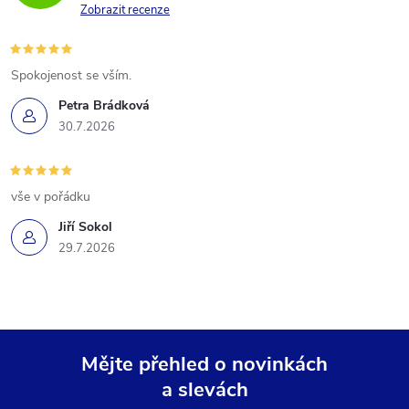
Zobrazit recenze
Spokojenost se vším.
Petra Brádková
30.7.2026
vše v pořádku
Jiří Sokol
29.7.2026
Mějte přehled o novinkách
a slevách
Z