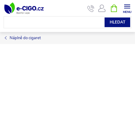
Přejít
NÁKUPNÍ
KOŠÍK
na
obsah
HLEDAT
Náplně do cigaret