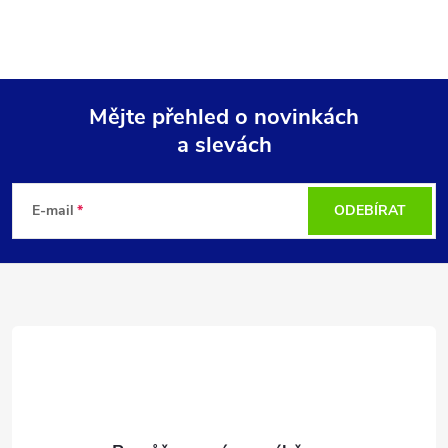
Mějte přehled o novinkách
a slevách
Z
á
E-mail
ODEBÍRAT
p
a
t
í