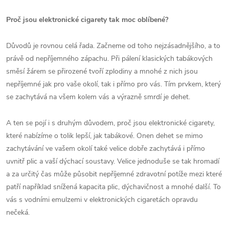
Proč jsou elektronické cigarety tak moc oblíbené?
Důvodů je rovnou celá řada. Začneme od toho nejzásadnějšího, a to
právě od nepříjemného zápachu. Při pálení klasických tabákových
směsí žárem se přirozené tvoří zplodiny a mnohé z nich jsou
nepříjemné jak pro vaše okolí, tak i přímo pro vás. Tím prvkem, který
se zachytává na všem kolem vás a výrazně smrdí je dehet.
A ten se pojí i s druhým důvodem, proč jsou elektronické cigarety,
které nabízíme o tolik lepší, jak tabákové. Onen dehet se mimo
zachytávání ve vašem okolí také velice dobře zachytává i přímo
uvnitř plic a vaší dýchací soustavy. Velice jednoduše se tak hromadí
a za určitý čas může působit nepříjemné zdravotní potíže mezi které
patří například snížená kapacita plic, dýchavičnost a mnohé další. To
vás s vodními emulzemi v elektronických cigaretách opravdu
nečeká.