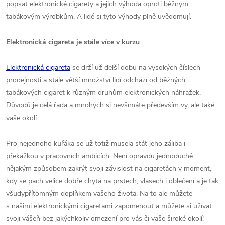
popsat elektronické cigarety a jejich výhoda oproti běžným
tabákovým výrobkům. A lidé si tyto výhody plně uvědomují.
Elektronická cigareta je stále více v kurzu
Elektronická cigareta
se drží už delší dobu na vysokých číslech
prodejnosti a stále větší množství lidí odchází od běžných
tabákových cigaret k různým druhům elektronických náhražek.
Důvodů je celá řada a mnohých si nevšímáte především vy, ale také
vaše okolí.
Pro nejednoho kuřáka se už totiž musela stát jeho záliba i
překážkou v pracovních ambicích. Není opravdu jednoduché
nějakým způsobem zakrýt svoji závislost na cigaretách v moment,
kdy se pach velice dobře chytá na prstech, vlasech i oblečení a je tak
všudypřítomným doplňkem vašeho života. Na to ale můžete
s našimi elektronickými cigaretami zapomenout a můžete si užívat
svoji vášeň bez jakýchkoliv omezení pro vás či vaše široké okolí!