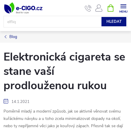
Přejít
NÁKUPNÍ
KOŠÍK
na
obsah
HLEDAT
Blog
Elektronická cigareta se
stane vaší
prodlouženou rukou
14.1.2021
Poměrně mladý a moderní způsob, jak se aktivně věnovat svému
kuřáckému návyku a u toho zcela minimalizovat dopady na okolí,
nebo ty nepříjemné věci jako je kouřový zápach. Přesně tak se dají