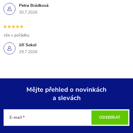
Petra Brádková
30.7.2026
vše v pořádku
Jiří Sokol
29.7.2026
Mějte přehled o novinkách
a slevách
Z
á
E-mail
ODEBÍRAT
p