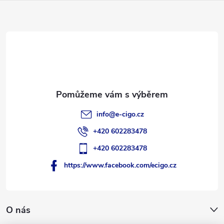
a
t
í
info
@
e-cigo.cz
+420 602283478
+420 602283478
https://www.facebook.com/ecigo.cz
O nás