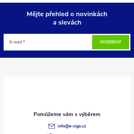
Mějte přehled o novinkách
a slevách
Z
á
E-mail
ODEBÍRAT
p
a
t
í
info
@
e-cigo.cz