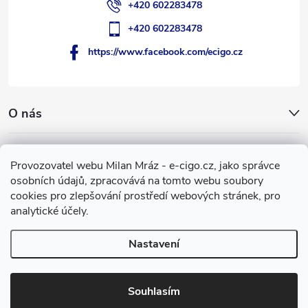
+420 602283478
+420 602283478
https://www.facebook.com/ecigo.cz
O nás
Užitečné informace
Provozovatel webu Milan Mráz - e-cigo.cz, jako správce
osobních údajů, zpracovává na tomto webu soubory
Facebook
cookies pro zlepšování prostředí webových stránek, pro
analytické účely.
Nastavení
Copyright 2007-2026
e-cigo.cz
. Všechna práva vyhrazena.
Vytvořil Shoptet
Souhlasím