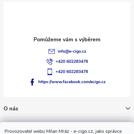
t
í
info
@
e-cigo.cz
+420 602283478
+420 602283478
https://www.facebook.com/ecigo.cz
O nás
Užitečné informace
Provozovatel webu Milan Mráz - e-cigo.cz, jako správce