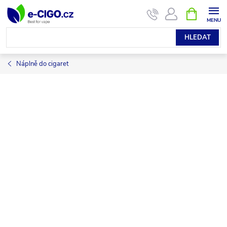
Přejít
NÁKUPNÍ
KOŠÍK
na
obsah
HLEDAT
Náplně do cigaret