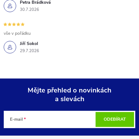
Petra Brádková
30.7.2026
vše v pořádku
Jiří Sokol
29.7.2026
Mějte přehled o novinkách
a slevách
Z
á
E-mail
ODEBÍRAT
p