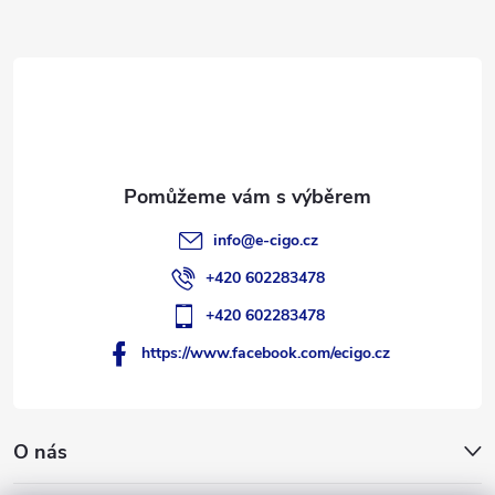
a
t
í
info
@
e-cigo.cz
+420 602283478
+420 602283478
https://www.facebook.com/ecigo.cz
O nás