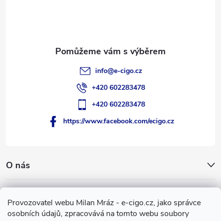
t
í
info
@
e-cigo.cz
+420 602283478
+420 602283478
https://www.facebook.com/ecigo.cz
O nás
Užitečné informace
Provozovatel webu Milan Mráz - e-cigo.cz, jako správce
osobních údajů, zpracovává na tomto webu soubory
Facebook