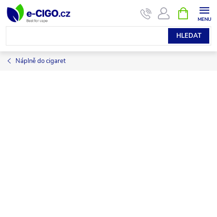
Přejít
NÁKUPNÍ
KOŠÍK
na
obsah
HLEDAT
Náplně do cigaret