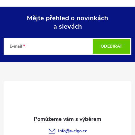
Mějte přehled o novinkách
a slevách
Z
á
E-mail
ODEBÍRAT
p
a
t
í
info
@
e-cigo.cz