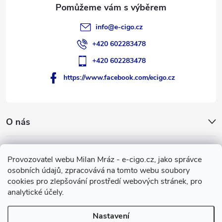
info
@
e-cigo.cz
+420 602283478
+420 602283478
https://www.facebook.com/ecigo.cz
O nás
Užitečné informace
Provozovatel webu Milan Mráz - e-cigo.cz, jako správce
osobních údajů, zpracovává na tomto webu soubory
Facebook
cookies pro zlepšování prostředí webových stránek, pro
analytické účely.
Nastavení