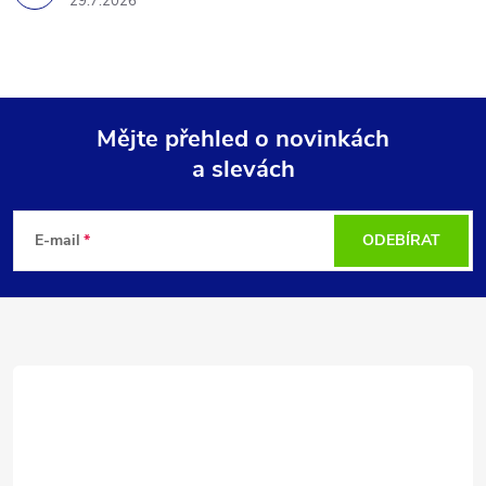
29.7.2026
Mějte přehled o novinkách
a slevách
Z
á
E-mail
ODEBÍRAT
p
a
t
í