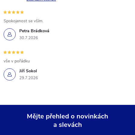
Spokojenost se vším.
Petra Brádková
30.7.2026
vše v pořádku
Jiří Sokol
29.7.2026
Mějte přehled o novinkách
a slevách
Z