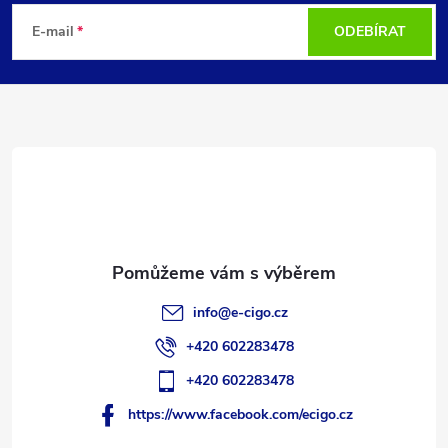
á
E-mail
ODEBÍRAT
p
a
t
í
info
@
e-cigo.cz
+420 602283478
+420 602283478
https://www.facebook.com/ecigo.cz