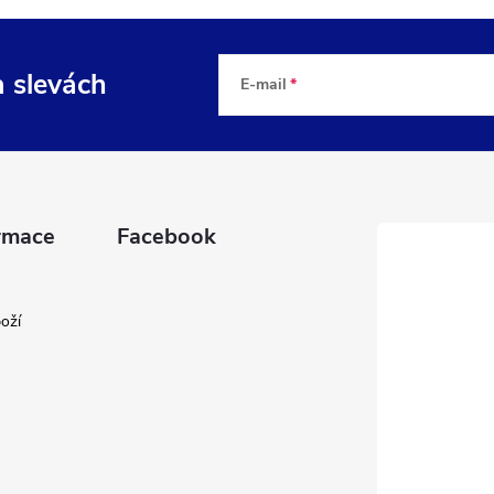
a slevách
E-mail
rmace
Facebook
oží