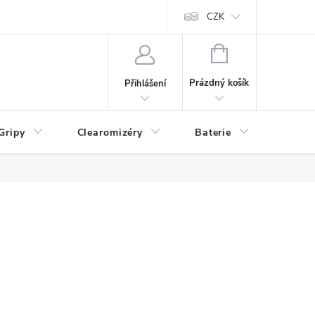
CZK
NÁKUPNÍ
KOŠÍK
Prázdný košík
Přihlášení
Gripy
Clearomizéry
Baterie
Příslu