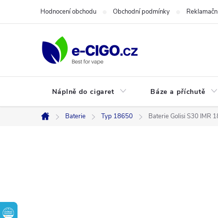
Přejít
Hodnocení obchodu
Obchodní podmínky
Reklamační
na
obsah
Náplně do cigaret
Báze a příchutě
Baterie
Typ 18650
Baterie Golisi S30 IMR 
Domů