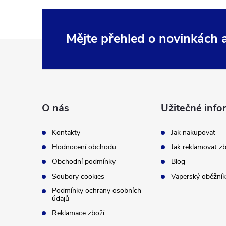
Mějte přehled o novinkách
Z
á
p
O nás
Užitečné info
a
Kontakty
Jak nakupovat
t
Hodnocení obchodu
Jak reklamovat zb
Obchodní podmínky
Blog
í
Soubory cookies
Vaperský oběžník
Podmínky ochrany osobních
údajů
Reklamace zboží