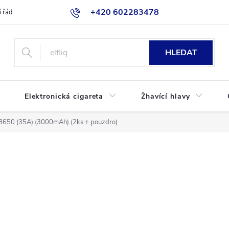
+420 602283478
 řád
Blog
Jak nakupovat
HLEDAT
Elektronická cigareta
Žhavící hlavy
18650 (35A) (3000mAh) (2ks + pouzdro)