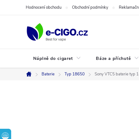
Přejít
Hodnocení obchodu
Obchodní podmínky
Reklamační
na
obsah
Náplně do cigaret
Báze a příchutě
Baterie
Typ 18650
Sony VTC5 baterie typ
Domů