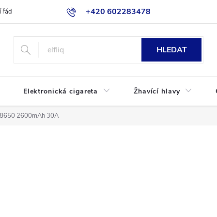
+420 602283478
 řád
Blog
Jak nakupovat
HLEDAT
Elektronická cigareta
Žhavící hlavy
 18650 2600mAh 30A