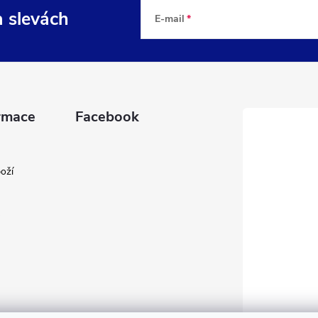
a slevách
E-mail
rmace
Facebook
oží