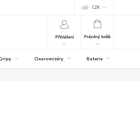
CZK
NÁKUPNÍ
KOŠÍK
Prázdný košík
Přihlášení
Gripy
Clearomizéry
Baterie
Příslu