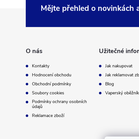
Mějte přehled o novinkách
Z
á
p
O nás
Užitečné info
a
Kontakty
Jak nakupovat
t
Hodnocení obchodu
Jak reklamovat zb
Obchodní podmínky
Blog
í
Soubory cookies
Vaperský oběžník
Podmínky ochrany osobních
údajů
Reklamace zboží