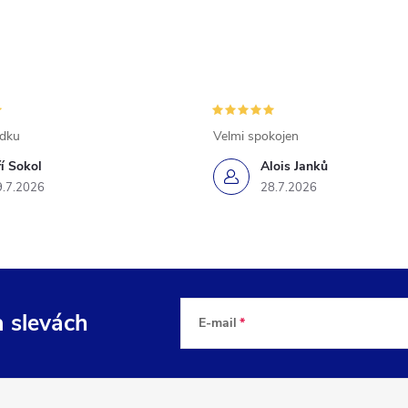
ádku
Velmi spokojen
ří Sokol
Alois Janků
9.7.2026
28.7.2026
a slevách
E-mail