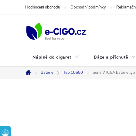
Přejít
Hodnocení obchodu
Obchodní podmínky
Reklamační
na
obsah
Náplně do cigaret
Báze a příchutě
Baterie
Typ 18650
Sony VTC5A baterie t
Domů