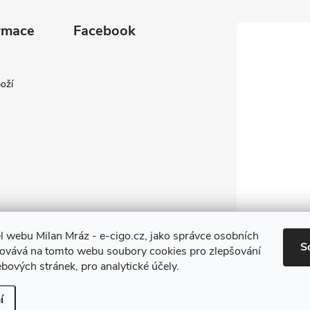
rmace
Facebook
oží
l webu Milan Mráz - e-cigo.cz, jako správce osobních
S
covává na tomto webu soubory cookies pro zlepšování
bových stránek, pro analytické účely.
í