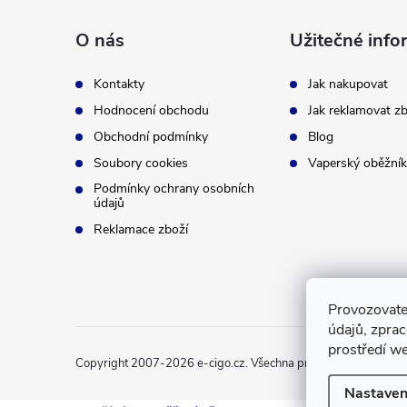
p
O nás
Užitečné info
a
Kontakty
Jak nakupovat
t
Hodnocení obchodu
Jak reklamovat zb
Obchodní podmínky
Blog
í
Soubory cookies
Vaperský oběžník
Podmínky ochrany osobních
údajů
Reklamace zboží
Provozovate
údajů, zpra
prostředí we
Copyright 2007-2026
e-cigo.cz
. Všechna práva vyhrazena.
Nastaven