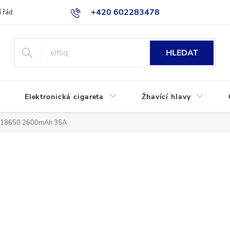
+420 602283478
 řád
Blog
Jak nakupovat
HLEDAT
Elektronická cigareta
Žhavící hlavy
yp 18650 2600mAh 35A