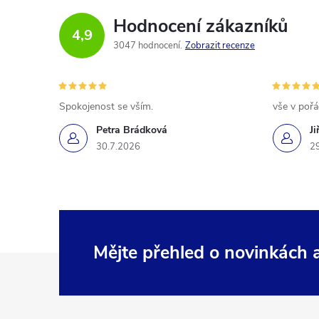
Hodnocení zákazníků
4,9
3047 hodnocení
Zobrazit recenze
Spokojenost se vším.
vše v poř
Petra Brádková
Ji
30.7.2026
2
Mějte přehled o novinkách
Z
á