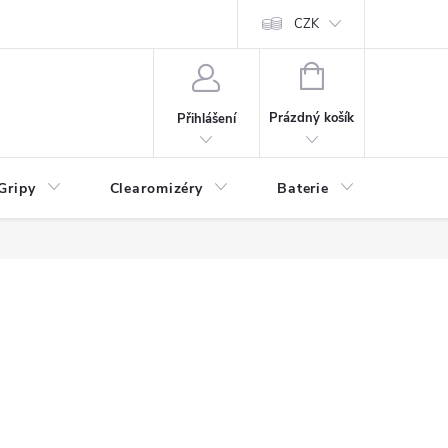
CZK
NÁKUPNÍ
KOŠÍK
Prázdný košík
Přihlášení
Gripy
Clearomizéry
Baterie
Příslu